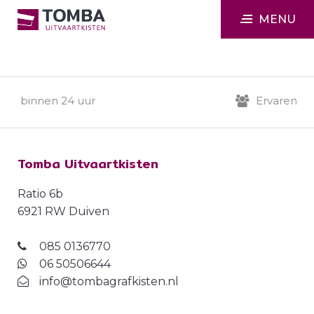
MENU
ng binnen 24 uur
Ervaren famil
Tomba Uitvaartkisten
Ratio 6b
6921 RW Duiven
085 0136770
06 50506644
info@tombagrafkisten.nl