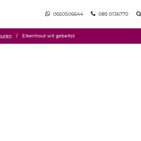
0650506644
085 0136770
euren
/
Eikenhout wit gebeitst