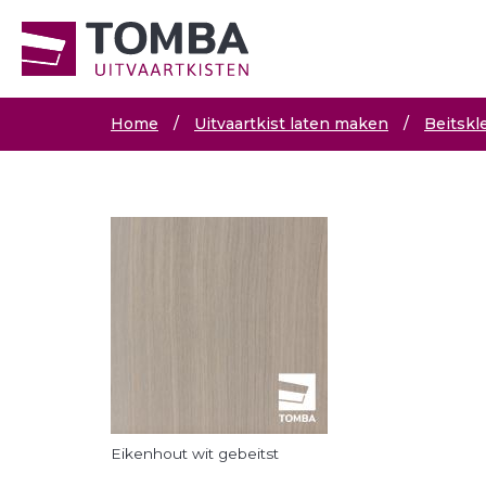
Home
/
Uitvaartkist laten maken
/
Beitskl
Eikenhout wit gebeitst