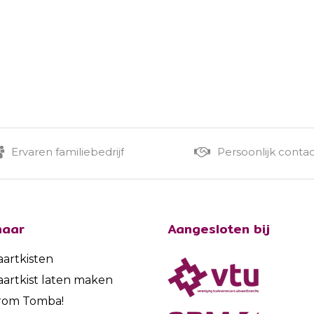
Ervaren familiebedrijf
Persoonlijk conta
naar
Aangesloten bij
aartkisten
aartkist laten maken
rom Tomba!