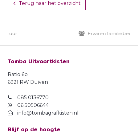
Terug naar het overzicht
4 uur
Ervaren familiebedrijf
Tomba Uitvaartkisten
Ratio 6b
6921 RW Duiven
085 0136770
06 50506644
info@tombagrafkisten.nl
Blijf op de hoogte