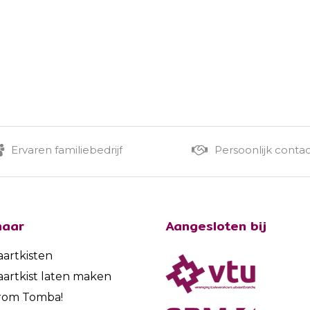
Ervaren familiebedrijf
Persoonlijk conta
naar
Aangesloten bij
aartkisten
aartkist laten maken
rom Tomba!