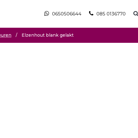
0650506644
085 0136770
euren
/
Elzenhout blank gelakt