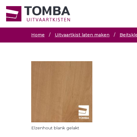
Home
/
Uitvaartkist laten maken
/
Beitskl
Elzenhout blank gelakt