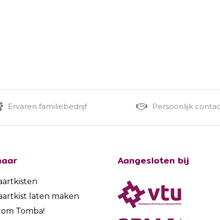
Ervaren familiebedrijf
Persoonlijk conta
naar
Aangesloten bij
aartkisten
aartkist laten maken
rom Tomba!