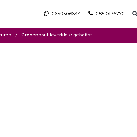
0650506644
085 0136770
euren
/
Grenenhout leverkleur gebeitst