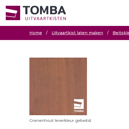
Home
/
Uitvaartkist laten maken
/
Beitskl
Grenenhout leverkleur gebeitst