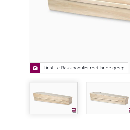
LinaLite Basis populier met lange greep
LinaLite Plus populier met lange greep