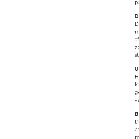
p
D
D
m
a
z
s
U
H
k
g
v
B
D
c
m