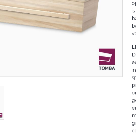
o
i
b
b
v
L
D
e
i
s
p
o
g
e
m
g
c