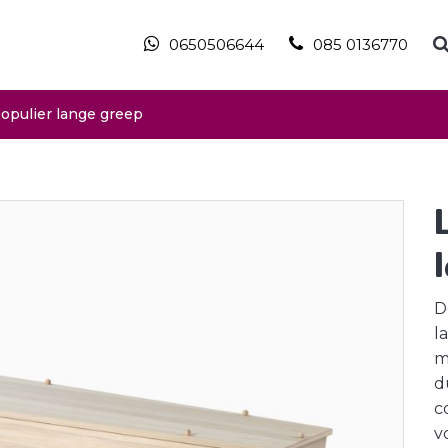
0650506644
085 0136770
opulier lange greep
D
l
m
d
c
v