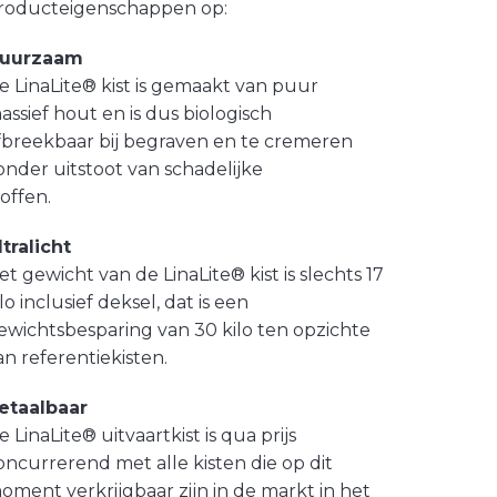
roducteigenschappen op:
uurzaam
e LinaLite® kist is gemaakt van puur
assief hout en is dus biologisch
fbreekbaar bij begraven en te cremeren
onder uitstoot van schadelijke
toffen.
ltralicht
et gewicht van de LinaLite® kist is slechts 17
ilo inclusief deksel, dat is een
ewichtsbesparing van 30 kilo ten opzichte
an referentiekisten.
etaalbaar
e LinaLite® uitvaartkist is qua prijs
oncurrerend met alle kisten die op dit
oment verkrijgbaar zijn in de markt in het