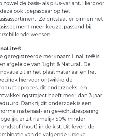
p zowel de basis- als plus-variant. Hierdoor
s deze ook toepasbaar op het
asisassortiment. Zo ontstaat er binnen het
asissegment meer keuze, passend bij
erschillende wensen.
inaLite®
e geregistreerde merknaam LinaLite® is
en afgeleide van ‘Light & Natural’. De
nnovatie zit in het plaatmateriaal en het
pecifiek hiervoor ontwikkelde
roductieproces, dit onderzoeks- en
ntwikkelingstraject heeft meer dan 3 jaar
eduurd. Dankzij dit onderzoek is een
norme materiaal- en gewichtsbesparing
ogelijk, er zit namelijk 50% minder
rondstof (hout) in de kist. Dit levert de
ombinatie van de volgende unieke