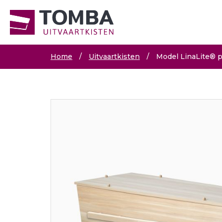
Home
/
Uitvaartkisten
/
Model LinaLite® p