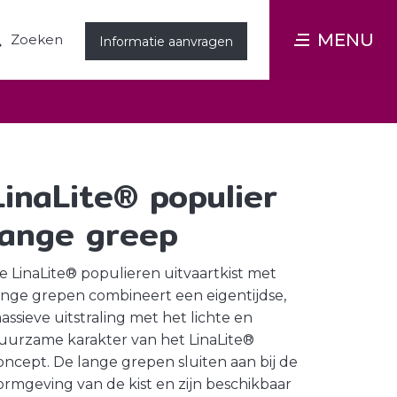
MENU
Zoeken
Informatie aanvragen
LinaLite® populier
lange greep
e LinaLite® populieren uitvaartkist met
ange grepen combineert een eigentijdse,
assieve uitstraling met het lichte en
uurzame karakter van het LinaLite®
oncept. De lange grepen sluiten aan bij de
ormgeving van de kist en zijn beschikbaar