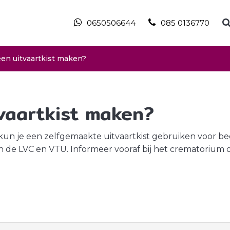
0650506644
085 0136770
een uitvaartkist maken?
tvaartkist maken?
kun je een zelfgemaakte uitvaartkist gebruiken voor be
n de LVC en VTU. Informeer vooraf bij het crematorium 