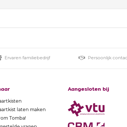
Ervaren familiebedrijf
Persoonlijk conta
naar
Aangesloten bij
aartkisten
aartkist laten maken
rom Tomba!
gestelde vragen